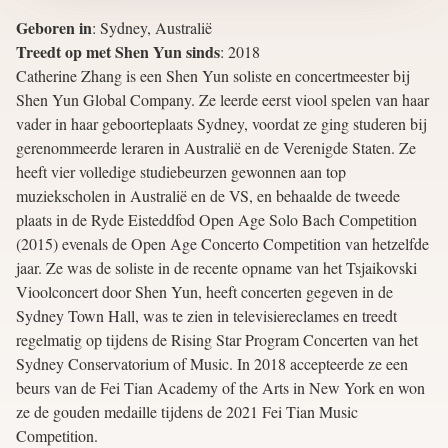
Geboren in
:
Sydney, Australië
Treedt op met Shen Yun sinds
:
2018
Catherine Zhang is een Shen Yun soliste en concertmeester bij
Shen Yun Global Company. Ze leerde eerst viool spelen van haar
vader in haar geboorteplaats Sydney, voordat ze ging studeren bij
gerenommeerde leraren in Australië en de Verenigde Staten. Ze
heeft vier volledige studiebeurzen gewonnen aan top
muziekscholen in Australië en de VS, en behaalde de tweede
plaats in de Ryde Eisteddfod Open Age Solo Bach Competition
(2015) evenals de Open Age Concerto Competition van hetzelfde
jaar. Ze was de soliste in de recente opname van het Tsjaikovski
Vioolconcert door Shen Yun, heeft concerten gegeven in de
Sydney Town Hall, was te zien in televisiereclames en treedt
regelmatig op tijdens de Rising Star Program Concerten van het
Sydney Conservatorium of Music. In 2018 accepteerde ze een
beurs van de Fei Tian Academy of the Arts in New York en won
ze de gouden medaille tijdens de 2021 Fei Tian Music
Competition.