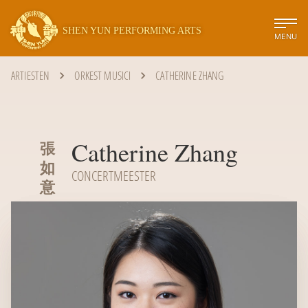
SHEN YUN PERFORMING ARTS
MENU
ARTIESTEN
ORKEST MUSICI
CATHERINE ZHANG
Catherine Zhang
張
如
CONCERTMEESTER
意‭