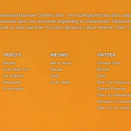
aanstaand klassiek Chinees dans - en muziekgezelschap dat is opger
seerde dans met orkestrale begeleiding en soloartiesten. Vijfduizend j
k en dans laat Shen Yun deze glorieuze cultuur herleven. Shen Yu
VIDEO'S
NIEUWS
ONTDEK
Nieuws
wat is nieuw
Chinese Dans
Over Shen Yun
Nieuws
Muziek
De artiesten
blogs
Zang
Recensies
In de media
Shen Yun Kostuum
In de media
Digitale Projectie
Shen Yun Rekwisie
Verhalen en Geschi
Shen Yun en traditi