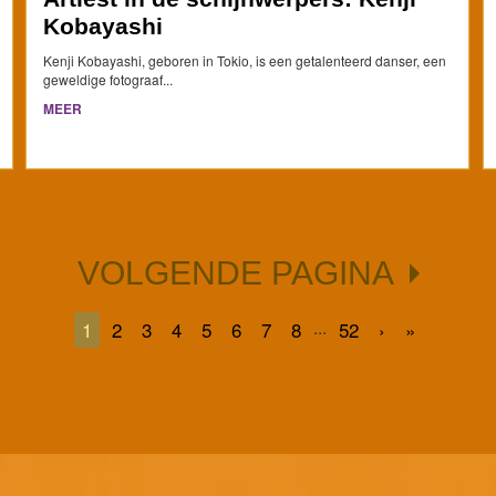
Kobayashi
Kenji Kobayashi, geboren in Tokio, is een getalenteerd danser, een
geweldige fotograaf...
MEER
VOLGENDE PAGINA
...
1
2
3
4
5
6
7
8
52
›
»