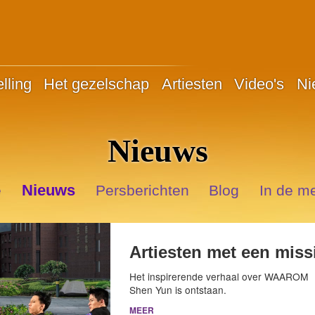
lling
Het gezelschap
Artiesten
Video's
Ni
Nieuws
Nieuws
e
Persberichten
Blog
In de m
Artiesten met een miss
Het inspirerende verhaal over WAAROM
Shen Yun is ontstaan.
MEER