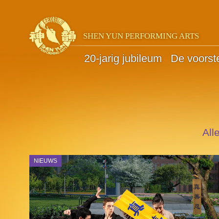
SHEN YUN PERFORMING ARTS
20-jarig jubileum
De voorste
All
NIEUWS