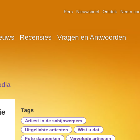
Pers
Nieuwsbrief
Ontdek
Neem con
euws
Recensies
Vragen en Antwoorden
edia
Tags
ie
Artiest in de schijnwerpers
Uitgelichte artiesten
Wist u dat
Foto dagboeken
Vervolgde artiesten