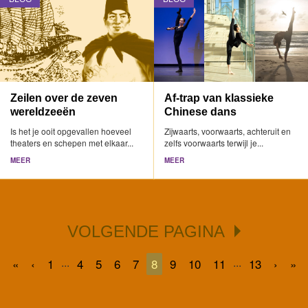
Zeilen over de zeven
Af-trap van klassieke
wereldzeeën
Chinese dans
Is het je ooit opgevallen hoeveel
Zijwaarts, voorwaarts, achteruit en
theaters en schepen met elkaar...
zelfs voorwaarts terwijl je...
MEER
MEER
VOLGENDE PAGINA
...
...
«
‹
1
4
5
6
7
8
9
10
11
13
›
»