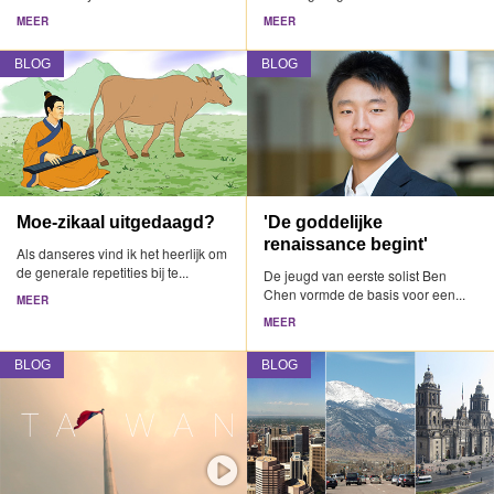
MEER
MEER
BLOG
BLOG
Moe-zikaal uitgedaagd?
'De goddelijke
renaissance begint'
Als danseres vind ik het heerlijk om
de generale repetities bij te...
De jeugd van eerste solist Ben
Chen vormde de basis voor een...
MEER
MEER
BLOG
BLOG