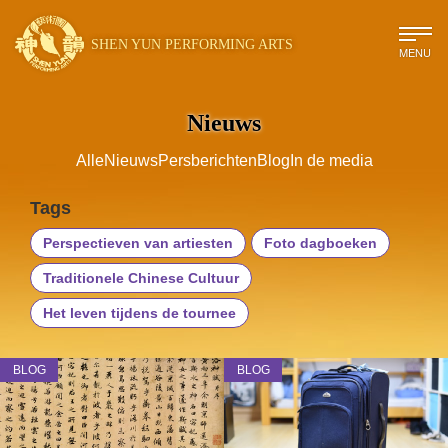
SHEN YUN PERFORMING ARTS
MENU
Nieuws
Alle
Nieuws
Persberichten
Blog
In de media
Tags
Perspectieven van artiesten
Foto dagboeken
Traditionele Chinese Cultuur
Het leven tijdens de tournee
BLOG
BLOG