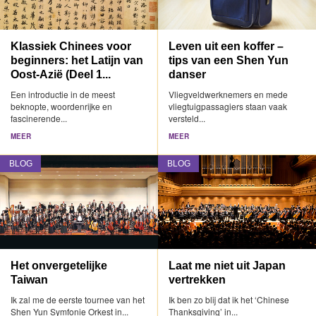
Klassiek Chinees voor
Leven uit een koffer –
beginners: het Latijn van
tips van een Shen Yun
Oost-Azië (Deel 1...
danser
Een introductie in de meest
Vliegveldwerknemers en mede
beknopte, woordenrijke en
vliegtuigpassagiers staan vaak
fascinerende...
versteld...
MEER
MEER
BLOG
BLOG
Het onvergetelijke
Laat me niet uit Japan
Taiwan
vertrekken
Ik zal me de eerste tournee van het
Ik ben zo blij dat ik het ‘Chinese
Shen Yun Symfonie Orkest in...
Thanksgiving’ in...