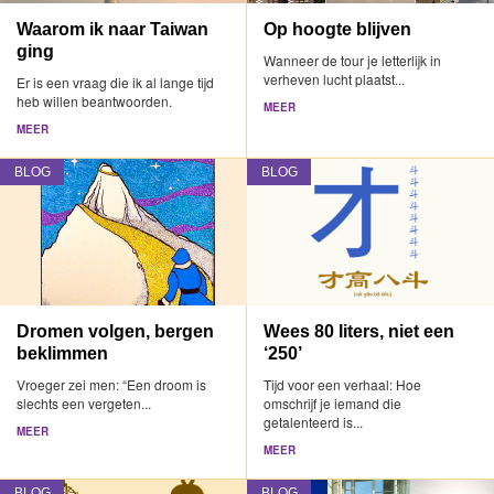
Waarom ik naar Taiwan
Op hoogte blijven
ging
Wanneer de tour je letterlijk in
verheven lucht plaatst...
Er is een vraag die ik al lange tijd
heb willen beantwoorden.
MEER
MEER
BLOG
BLOG
Dromen volgen, bergen
Wees 80 liters, niet een
beklimmen
‘250’
Vroeger zei men: “Een droom is
Tijd voor een verhaal: Hoe
slechts een vergeten...
omschrijf je iemand die
getalenteerd is...
MEER
MEER
BLOG
BLOG