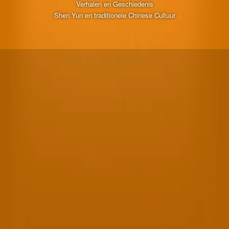
Verhalen en Geschiedenis
Shen Yun en traditionele Chinese Cultuur