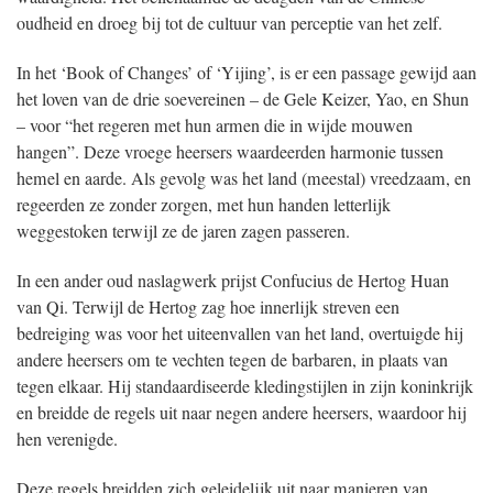
oudheid en droeg bij tot de cultuur van perceptie van het zelf.
In het ‘Book of Changes’ of ‘Yijing’, is er een passage gewijd aan
het loven van de drie soevereinen – de Gele Keizer, Yao, en Shun
– voor “het regeren met hun armen die in wijde mouwen
hangen”. Deze vroege heersers waardeerden harmonie tussen
hemel en aarde. Als gevolg was het land (meestal) vreedzaam, en
regeerden ze zonder zorgen, met hun handen letterlijk
weggestoken terwijl ze de jaren zagen passeren.
In een ander oud naslagwerk prijst Confucius de Hertog Huan
van Qi. Terwijl de Hertog zag hoe innerlijk streven een
bedreiging was voor het uiteenvallen van het land, overtuigde hij
andere heersers om te vechten tegen de barbaren, in plaats van
tegen elkaar. Hij standaardiseerde kledingstijlen in zijn koninkrijk
en breidde de regels uit naar negen andere heersers, waardoor hij
hen verenigde.
Deze regels breidden zich geleidelijk uit naar manieren van