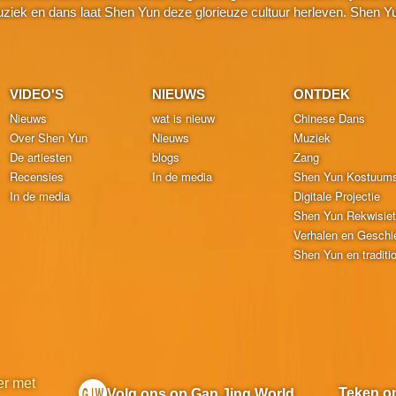
k en dans laat Shen Yun deze glorieuze cultuur herleven. Shen Yu
VIDEO'S
NIEUWS
ONTDEK
Nieuws
wat is nieuw
Chinese Dans
Over Shen Yun
Nieuws
Muziek
De artiesten
blogs
Zang
Recensies
In de media
Shen Yun Kostuum
In de media
Digitale Projectie
Shen Yun Rekwisie
Verhalen en Geschi
Shen Yun en traditi
r met
Teken o
Volg ons op Gan Jing World