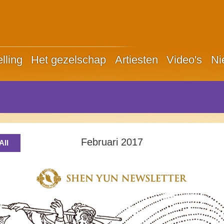
lling
Het gezelschap
Artiesten
Video's
Ni
Februari 2017
All