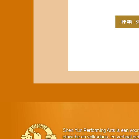
Shen Yun Performing Arts is een voor
etnische en volksdans, en verhaal geba