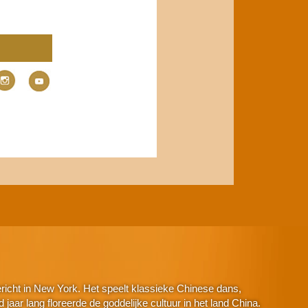
icht in New York. Het speelt klassieke Chinese dans,
aar lang floreerde de goddelijke cultuur in het land China.