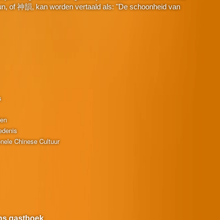
n, of 神韻, kan worden vertaald als: "De schoonheid van
s
ten
edenis
onele Chinese Cultuur
ns gastboek