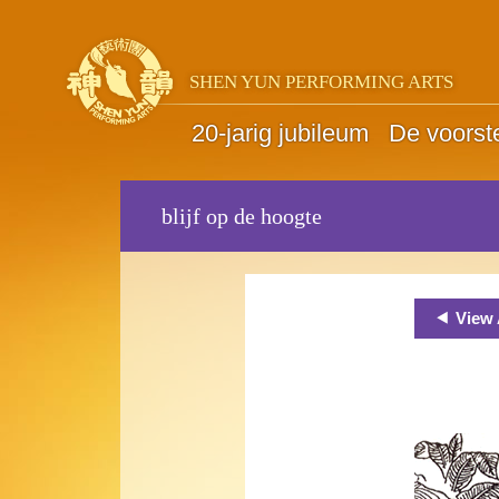
SHEN YUN PERFORMING ARTS
20-jarig jubileum
De voorste
blijf op de hoogte
View 