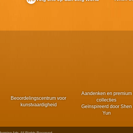
Aandenken en premium
Beoordelingscentrum voor
collecties
kunstvaardigheid
Geïnspireerd door Shen
Yun
rming Arts. All Rights Reserved.