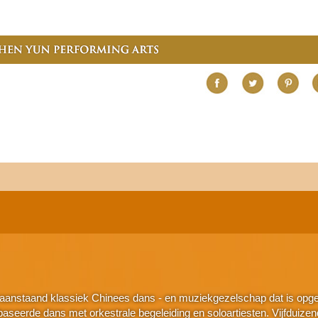
aanstaand klassiek Chinees dans - en muziekgezelschap dat is opger
seerde dans met orkestrale begeleiding en soloartiesten. Vijfduizend j