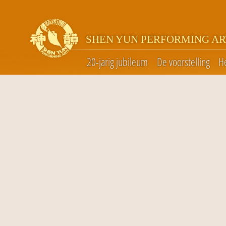
SHEN YUN PERFORMING AR
20-jarig jubileum
De voorstelling
H