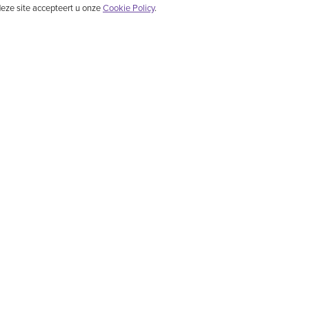
eze site accepteert u onze
Cookie Policy
.
ssiek Chinees dans - en muziekgezelschap dat is opgericht in New York. Het speelt klassiek
end jaar lang floreerde de goddelijke cultuur in het land China. Door middel van adembeneme
 van goddelijke wezens die dansen."
VIDEO'S
NIEUWS
ONTDEK
Nieuws
wat is nieuw
Chinese Dans
Over Shen Yun
Nieuws
Muziek