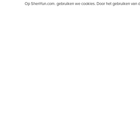
Op ShenYun.com. gebruiken we cookies. Door het gebruiken van d
Shen Yun Performing Arts is een vooraanstaand kla
orkestrale begeleiding en soloartiesten. Vijfduiz
of 神韻, kan worden vertaald als: "De schoonheid
OVER SHEN YUN
20-jarig jubileum
Is Shen Yun nieuw voor u?