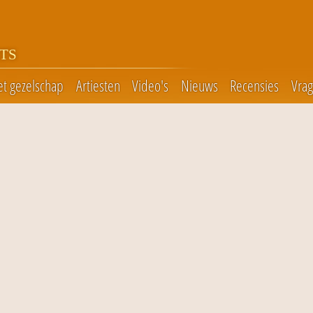
TS
et gezelschap
Artiesten
Video's
Nieuws
Recensies
Vra