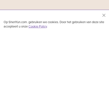
Op ShenYun.com. gebruiken we cookies. Door het gebruiken van deze site
accepteert u onze
Cookie Policy
.
Shen Yun Performing Arts is een vooraanstaand klassiek Chinees dans - en
muziekgezelschap dat is opgericht in New York. Het speelt klassieke Chinese dans,
etnische en volksdans, en verhaal gebaseerde dans met orkestrale begeleiding en
soloartiesten. Vijfduizend jaar lang floreerde de goddelijke cultuur in het land China.
Door middel van adembenemende muziek en dans laat Shen Yun deze glorieuze