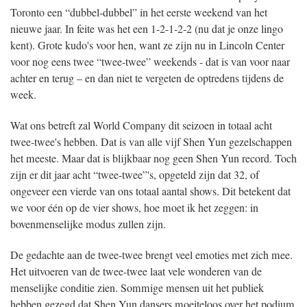
Toronto een “dubbel-dubbel” in het eerste weekend van het
nieuwe jaar. In feite was het een 1-2-1-2-2 (nu dat je onze lingo
kent). Grote kudo's voor hen, want ze zijn nu in Lincoln Center
voor nog eens twee “twee-twee” weekends - dat is van voor naar
achter en terug – en dan niet te vergeten de optredens tijdens de
week.
Wat ons betreft zal World Company dit seizoen in totaal acht
twee-twee's hebben. Dat is van alle vijf Shen Yun gezelschappen
het meeste. Maar dat is blijkbaar nog geen Shen Yun record. Toch
zijn er dit jaar acht “twee-twee”'s, opgeteld zijn dat 32, of
ongeveer een vierde van ons totaal aantal shows. Dit betekent dat
we voor één op de vier shows, hoe moet ik het zeggen: in
bovenmenselijke modus zullen zijn.
De gedachte aan de twee-twee brengt veel emoties met zich mee.
Het uitvoeren van de twee-twee laat vele wonderen van de
menselijke conditie zien. Sommige mensen uit het publiek
hebben gezegd dat Shen Yun dansers moeiteloos over het podium