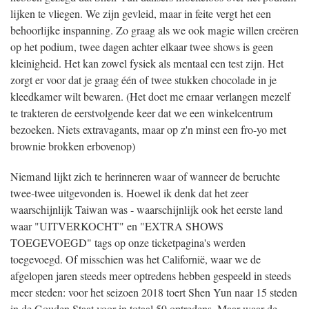
lijken te vliegen. We zijn gevleid, maar in feite vergt het een
behoorlijke inspanning. Zo graag als we ook magie willen creëren
op het podium, twee dagen achter elkaar twee shows is geen
kleinigheid. Het kan zowel fysiek als mentaal een test zijn. Het
zorgt er voor dat je graag één of twee stukken chocolade in je
kleedkamer wilt bewaren. (Het doet me ernaar verlangen mezelf
te trakteren de eerstvolgende keer dat we een winkelcentrum
bezoeken. Niets extravagants, maar op z'n minst een fro-yo met
brownie brokken erbovenop)
Niemand lijkt zich te herinneren waar of wanneer de beruchte
twee-twee uitgevonden is. Hoewel ik denk dat het zeer
waarschijnlijk Taiwan was - waarschijnlijk ook het eerste land
waar "UITVERKOCHT" en "EXTRA SHOWS
TOEGEVOEGD" tags op onze ticketpagina's werden
toegevoegd. Of misschien was het Californië, waar we de
afgelopen jaren steeds meer optredens hebben gespeeld in steeds
meer steden: voor het seizoen 2018 toert Shen Yun naar 15 steden