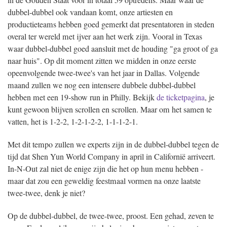
in de Gouden Staat voor in totaal 59 optredens. Maar waar de
dubbel-dubbel ook vandaan komt, onze artiesten en
productieteams hebben goed gemerkt dat presentatoren in steden
overal ter wereld met ijver aan het werk zijn. Vooral in Texas
waar dubbel-dubbel goed aansluit met de houding "ga groot of ga
naar huis". Op dit moment zitten we midden in onze eerste
opeenvolgende twee-twee's van het jaar in Dallas. Volgende
maand zullen we nog een intensere dubbele dubbel-dubbel
hebben met een 19-show run in Philly. Bekijk
de ticketpagina
, je
kunt gewoon blijven scrollen en scrollen. Maar om het samen te
vatten, het is 1-2-2, 1-2-1-2-2, 1-1-1-2-1.
Met dit tempo zullen we experts zijn in de dubbel-dubbel tegen de
tijd dat Shen Yun World Company in april in Californië arriveert.
In-N-Out zal niet de enige zijn die het op hun menu hebben -
maar dat zou een geweldig feestmaal vormen na onze laatste
twee-twee, denk je niet?
Op de dubbel-dubbel, de twee-twee, proost. Een gehad, zeven te