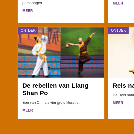
personages...
MEER
MEER
ONTDEK
ONTDEK
De rebellen van Liang
Reis n
Shan Po
De Reis naar
Eén van China’s vier grote literaire...
MEER
MEER