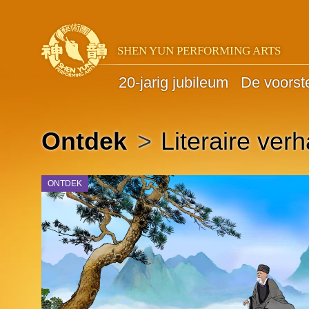
SHEN YUN PERFORMING ARTS
20-jarig jubileum
De voorste
Ontdek
>
Literaire ver
ONTDEK