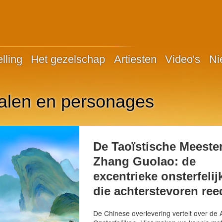
lling
Het gezelschap
Artiesten
Video's
Ni
halen en personages
De Taoïstische Meeste
Zhang Guolao: de
excentrieke onsterfelij
die achterstevoren ree
De Chinese overlevering vertelt over de 