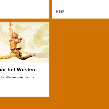
MEER
aar het Westen
 het Westen is één van de...