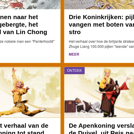
nen naar het
Drie Koninkrijken: pij
gebergte, het
vangen met boten va
l van Lin Chong
stro
ze nobele man een "Panterhoofd"
Het verhaal over hoe de briljante strate
Zhuge Liang 100.000 pijlen "leende" van
MEER
ONTDEK
t verhaal van de
De Apenkoning versl
ning tot stand
de Duivel, uit Reis na