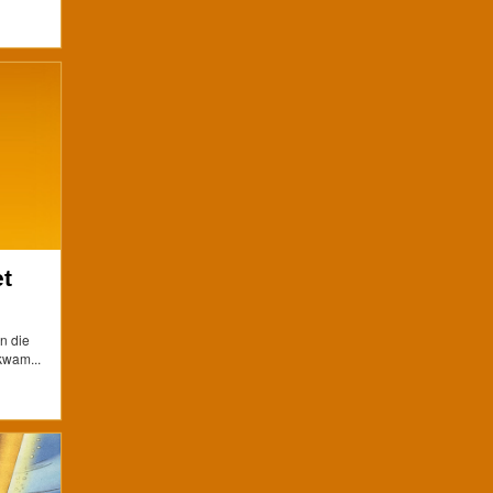
et
n die
kwam...