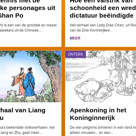
ennis met de
Hoe een valstrik van
jke personages uit
schoonheid een wre
Shan Po
dictatuur beëindigde
o is een van de grootste en meest
Het verhaal van Lady Diao Chan, uit R
assiekers uit de Chinese...
van de Drie Koninkrijken.
MEER
ONTDEK
rhaal van Liang
Apenkoning in het
u
Koninginnerijk
a's bekendste volksverhalen, het
De vier pelgrims arriveren in een land m
iang en Zhu, gaat meer...
alleen vrouwen... en een...