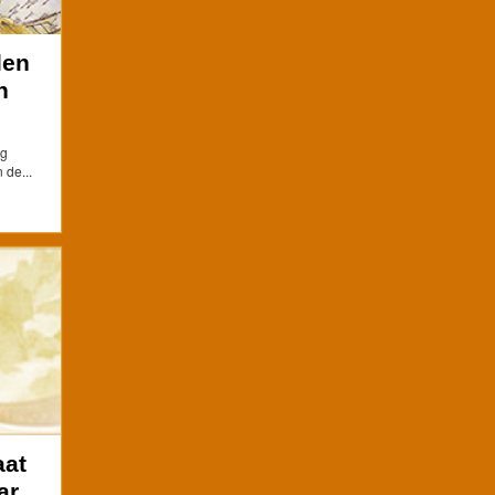
len
n
eg
 de...
aat
ar