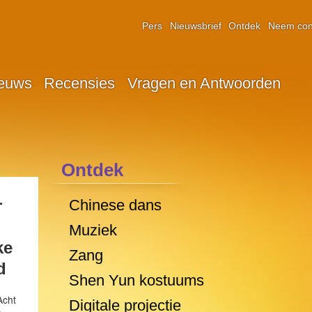
Pers
Nieuwsbrief
Ontdek
Neem con
euws
Recensies
Vragen en Antwoorden
Ontdek
r
Chinese dans
Muziek
ke
Zang
d
Shen Yun kostuums
Acht
Digitale projectie