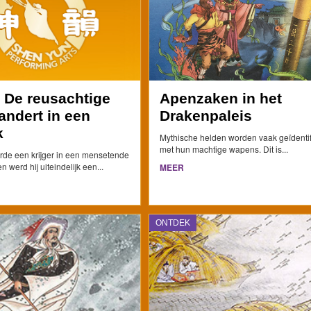
 De reusachtige
Apenzaken in het
andert in een
Drakenpaleis
k
Mythische helden worden vaak geïdenti
met hun machtige wapens. Dit is...
de een krijger in een mensetende
 werd hij uiteindelijk een...
MEER
ONTDEK