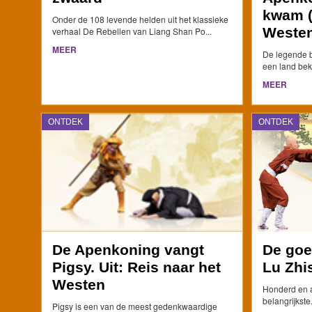
kwam (
Onder de 108 levende helden uit het klassieke
Westen
verhaal De Rebellen van Liang Shan Po...
MEER
De legende b
een land bek
MEER
ONTDEK
ONTDEK
De Apenkoning vangt
De goe
Pigsy. Uit: Reis naar het
Lu Zhi
Westen
Honderd en a
belangrijkste..
Pigsy is een van de meest gedenkwaardige