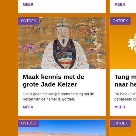
MEER
MEER
ONTDEK
ONTDEK
Maak kennis met de
Tang m
grote Jade Keizer
naar h
Het is geen makkelijke onderneming om de
De held uit di
Keizer van de hemel te worden.
gebaseerd op 
MEER
MEER
ONTDEK
ONTDEK