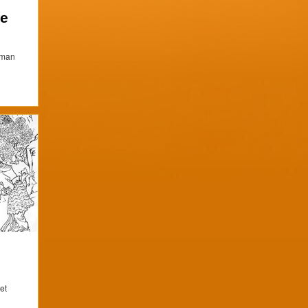
de
oman
et