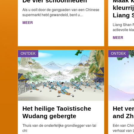
De vier schoonheden
Maak k
kleurri
Als u ooit door de gangpaden van een Chinese
Liang 
supermarkt hebt gewandeld, bent u...
MEER
Liang Shan P
actievolle kl
MEER
ONTDEK
ONTDEK
Het heilige Taoïstische
Het ve
Wudang gebergte
and Zh
Thuis van de onsterfelijke grondlegger van tai
Eén van Chin
chi
verhaal van L