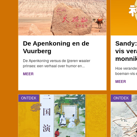
De Apenkoning en de
Sandy:
Vuurberg
vis ver
monni
De Apenkoning versus de ijzeren waaier
prinses: een verhaal over humor en...
Hoe verander
boeman-vis en
MEER
MEER
ONTDEK
ONTDEK