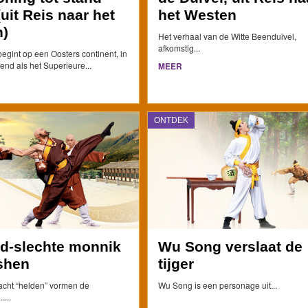
uit Reis naar het
het Westen
)
Het verhaal van de Witte Beenduivel,
afkomstig...
egint op een Oosters continent, in
end als het Superieure...
MEER
ONTDEK
d-slechte monnik
Wu Song verslaat de
shen
tijger
cht “helden” vormen de
Wu Song is een personage uit...
....