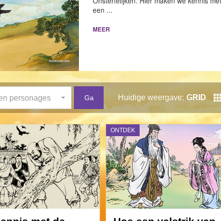
Onsterfelijken. Hier maken we kennis me
een ...
MEER
n en personages
Huidige weergave:
GRID
ONTDEK