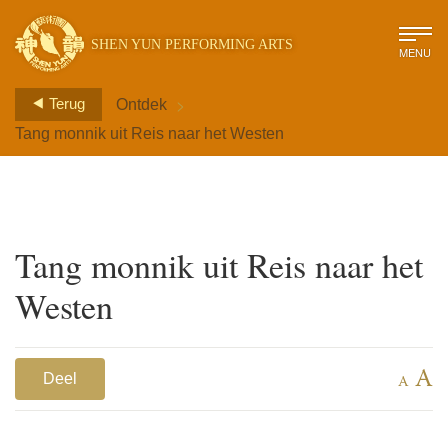
SHEN YUN PERFORMING ARTS
MENU
>
Terug
Ontdek
Tang monnik uit Reis naar het Westen
Tang monnik uit Reis naar het
Westen
A
Deel
A