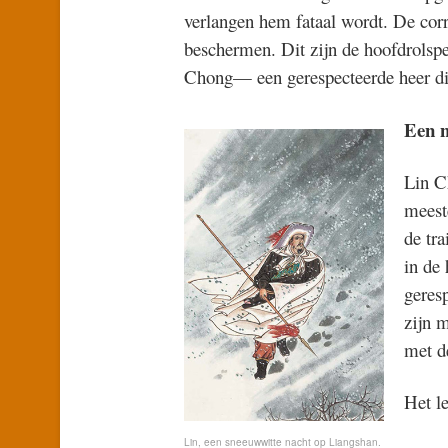
verlangen hem fataal wordt. De corr
beschermen. Dit zijn de hoofdrolspe
Chong— een gerespecteerde heer die
Een n
Lin C
meest
de tr
in de
geres
zijn 
met d
Het l
Lin, een sneeuwwitte nacht op Liangshan.