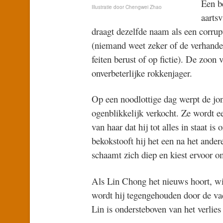
Een b
Illustratie door Chengwei Zhao
aartsv
draagt dezelfde naam als een corrup
(niemand weet zeker of de verhande
feiten berust of op fictie). De zoon
onverbeterlijke rokkenjager.
Op een noodlottige dag werpt de jon
ogenblikkelijk verkocht. Ze wordt e
van haar dat hij tot alles in staat i
bekokstooft hij het een na het ande
schaamt zich diep en kiest ervoor om
Als Lin Chong het nieuws hoort, wi
wordt hij tegengehouden door de va
Lin is ondersteboven van het verlie