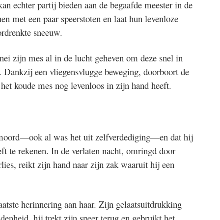
n echter partij bieden aan de begaafde meester in de
hen met een paar speerstoten en laat hun levenloze
ordrenkte sneeuw.
ei zijn mes al in de lucht geheven om deze snel in
. Dankzij een vliegensvlugge beweging, doorboort de
 het koude mes nog levenloos in zijn hand heeft.
n moord—ook al was het uit zelfverdediging—en dat hij
ft te rekenen. In de verlaten nacht, omringd door
ies, reikt zijn hand naar zijn zak waaruit hij een
atste herinnering aan haar. Zijn gelaatsuitdrukking
enheid, hij trekt zijn speer terug en gebruikt het