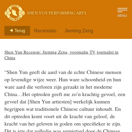
SHEN YUN PERFORMING ARTS
MENU
>
Terug
Recensies
Jieming Zeng
Shen Yun Recensie: Jieming Zeng, voormalig TV journalist in
China
“Shen Yun geeft de aard van de echte Chinese mensen
op levendige wijze weer. Hun ware schoonheid en hun
ware aard die verloren zijn geraakt in het moderne
China…Het optreden geeft me zo’n krachtig gevoel, een
gevoel dat [Shen Yun artiesten] werkelijk kunnen
begrijpen wat traditionele Chinese cultuur inhoudt. En
dit optreden komt voort uit de kracht van geloof, de
kracht van het geloven in goden om specifieker te zijn.
Dit is iets dat volledig was vernietigd door de Chinese